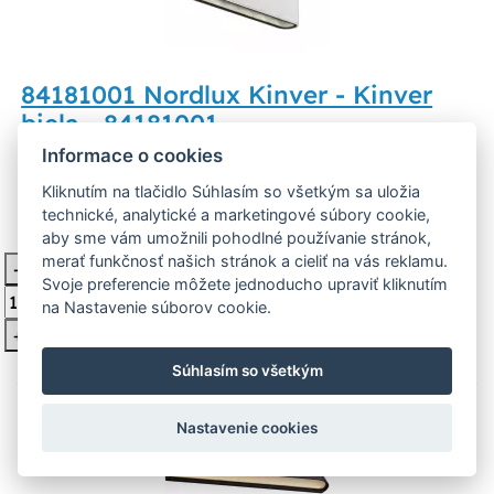
84181001 Nordlux Kinver - Kinver
biela - 84181001
Informace o cookies
84181001 Kinver Prísadené LED svietidlo s krytím IP54
je vhodné na osvetlenie vstupu do domu či jeho
Kliknutím na tlačidlo Súhlasím so všetkým sa uložia
technické, analytické a marketingové súbory cookie,
aby sme vám umožnili pohodlné používanie stránok,
68,40 €
Nie je na sklade
merať funkčnosť našich stránok a cieliť na vás reklamu.
-
Vložiť do košíka
Svoje preferencie môžete jednoducho upraviť kliknutím
na Nastavenie súborov cookie.
+
Súhlasím so všetkým
Nastavenie cookies