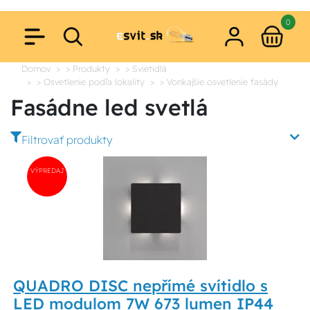
0
Domov
> Produkty
> Svietidlá
> Osvetlenie podľa lokality
> Vonkajšie osvetlenie fasády
Fasádne led svetlá
Filtrovať produkty
VÝPREDAJ
QUADRO DISC nepřímé svítidlo s
LED modulom 7W 673 lumen IP44