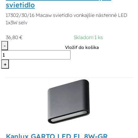
svietidlo
17302/30/16 Macaw svietidlo vonkajšie nástenné LED
1x3W selv
36,80 €
Skladom 1 ks
-
Vložiť do košíka
+
Kanlux GARTO LED EL 8W-GR