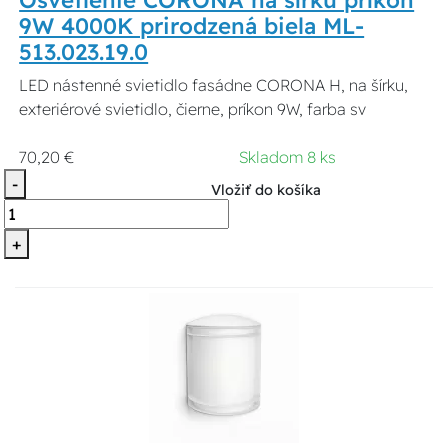
Osvetlenie CORONA na šírku príkon
9W 4000K prirodzená biela ML-
513.023.19.0
LED nástenné svietidlo fasádne CORONA H, na šírku,
exteriérové svietidlo, čierne, príkon 9W, farba sv
70,20 €
Skladom 8 ks
-
Vložiť do košíka
+