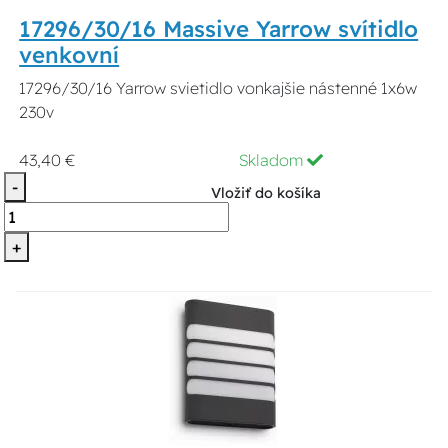
17296/30/16 Massive Yarrow svítidlo
venkovní
17296/30/16 Yarrow svietidlo vonkajšie nástenné 1x6w
230v
43,40 €
Skladom
-
Vložiť do košíka
+