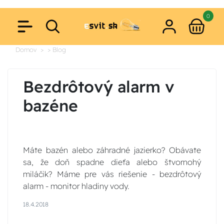
0
Domov
> Blog
Bezdrôtový alarm v
bazéne
Máte bazén alebo záhradné jazierko? Obávate
sa, že doň spadne dieťa alebo štvornohý
miláčik? Máme pre vás riešenie - bezdrôtový
alarm - monitor hladiny vody.
18.4.2018