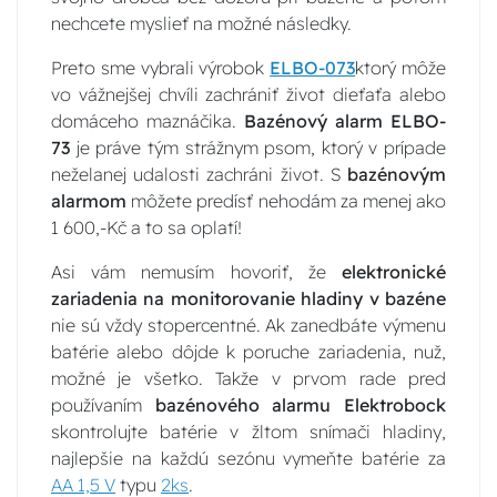
nechcete myslieť na možné následky.
Preto sme vybrali výrobok
ELBO-073
ktorý môže
vo vážnejšej chvíli zachrániť život dieťaťa alebo
domáceho maznáčika.
Bazénový alarm ELBO-
73
je práve tým strážnym psom, ktorý v prípade
neželanej udalosti zachráni život. S
bazénovým
alarmom
môžete predísť nehodám za menej ako
1 600,-Kč a to sa oplatí!
Asi vám nemusím hovoriť, že
elektronické
zariadenia na monitorovanie hladiny v bazéne
nie sú vždy stopercentné. Ak zanedbáte výmenu
batérie alebo dôjde k poruche zariadenia, nuž,
možné je všetko. Takže v prvom rade pred
používaním
bazénového alarmu Elektrobock
skontrolujte batérie v žltom snímači hladiny,
najlepšie na každú sezónu vymeňte batérie za
AA 1,5 V
typu
2ks
.