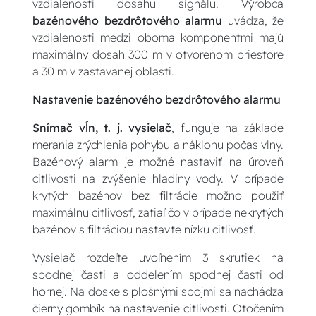
vzdialenosti dosahu signálu. Výrobca
bazénového bezdrôtového alarmu
uvádza, že
vzdialenosti medzi oboma komponentmi majú
maximálny dosah 300 m v otvorenom priestore
a 30 m v zastavanej oblasti.
Nastavenie bazénového bezdrôtového alarmu
Snímač vĺn, t. j. vysielač
, funguje na základe
merania zrýchlenia pohybu a náklonu počas vlny.
Bazénový alarm je možné nastaviť na úroveň
citlivosti na zvýšenie hladiny vody. V prípade
krytých bazénov bez filtrácie možno použiť
maximálnu citlivosť, zatiaľ čo v prípade nekrytých
bazénov s filtráciou nastavte nízku citlivosť.
Vysielač rozdeľte uvoľnením 3 skrutiek na
spodnej časti a oddelením spodnej časti od
hornej. Na doske s plošnými spojmi sa nachádza
čierny gombík na nastavenie citlivosti. Otočením