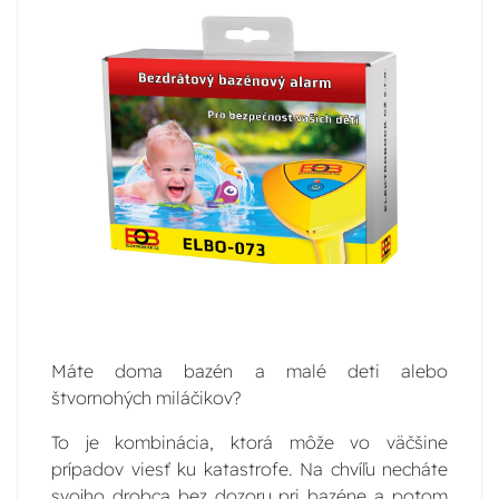
Máte doma bazén a malé deti alebo
štvornohých miláčikov?
To je kombinácia, ktorá môže vo väčšine
prípadov viesť ku katastrofe. Na chvíľu necháte
svojho drobca bez dozoru pri bazéne a potom