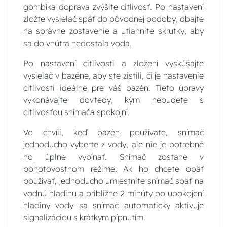
gombíka doprava zvýšite citlivosť. Po nastavení
zložte vysielač späť do pôvodnej podoby, dbajte
na správne zostavenie a utiahnite skrutky, aby
sa do vnútra nedostala voda.
Po nastavení citlivosti a zložení vyskúšajte
vysielač v bazéne, aby ste zistili, či je nastavenie
citlivosti ideálne pre váš bazén. Tieto úpravy
vykonávajte dovtedy, kým nebudete s
citlivosťou snímača spokojní.
Vo chvíli, keď bazén používate, snímač
jednoducho vyberte z vody, ale nie je potrebné
ho úplne vypínať. Snímač zostane v
pohotovostnom režime. Ak ho chcete opäť
používať, jednoducho umiestnite snímač späť na
vodnú hladinu a približne 2 minúty po upokojení
hladiny vody sa snímač automaticky aktivuje
signalizáciou s krátkym pípnutím.