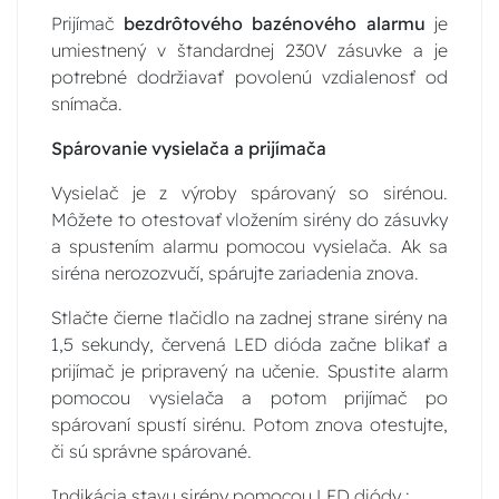
Prijímač
bezdrôtového bazénového alarmu
je
umiestnený v štandardnej 230V zásuvke a je
potrebné dodržiavať povolenú vzdialenosť od
snímača.
Spárovanie vysielača a prijímača
Vysielač je z výroby spárovaný so sirénou.
Môžete to otestovať vložením sirény do zásuvky
a spustením alarmu pomocou vysielača. Ak sa
siréna nerozozvučí, spárujte zariadenia znova.
Stlačte čierne tlačidlo na zadnej strane sirény na
1,5 sekundy, červená LED dióda začne blikať a
prijímač je pripravený na učenie. Spustite alarm
pomocou vysielača a potom prijímač po
spárovaní spustí sirénu. Potom znova otestujte,
či sú správne spárované.
Indikácia stavu sirény pomocou LED diódy :