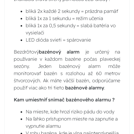
bliká 2x každé 2 sekundy = prázdna pamäť
bliká 1x za 1 sekundu = režim učenia
bliká 1x za 0,5 sekundy = slabá batéria vo
vysielači
LED dióda svieti = spárovanie
Bezdrôtový
bazénový alarm
je určený na
používanie v každom bazéne počas plaveckej
sezóny. Jeden bazénový alarm môže
monitorovať bazén s rozlohou až 60 metrov
štvorcových. Ak máte väčší bazén, odporúčame
použiť viac ako tri tieto
bazénové alarmy
.
Kam umiestniť snímač bazénového alarmu ?
Na mieste, kde hrozí riziko pádu do vody
Na ľahko prístupnom mieste na zapnutie a
vypnutie alarmu
V rohu bazéna, kde je vlna najintenzívnejšia