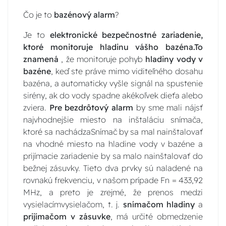
Čo je to
bazénový alarm
?
Je to
elektronické bezpečnostné zariadenie,
ktoré monitoruje hladinu vášho bazéna.To
znamená
, že monitoruje pohyb
hladiny vody v
bazéne
, keď ste práve mimo viditeľného dosahu
bazéna, a automaticky vyšle signál na spustenie
sirény, ak do vody spadne akékoľvek dieťa alebo
zviera.
Pre bezdrôtový alarm
by sme mali nájsť
najvhodnejšie miesto na inštaláciu snímača,
ktoré sa nachádzaSnímač by sa mal nainštalovať
na vhodné miesto na hladine vody v bazéne a
prijímacie zariadenie by sa malo nainštalovať do
bežnej zásuvky. Tieto dva prvky sú naladené na
rovnakú frekvenciu, v našom prípade Fn = 433,92
MHz, a preto je zrejmé, že prenos medzi
vysielacímvysielačom, t. j.
snímačom hladiny
a
prijímačom v zásuvke
, má určité obmedzenie