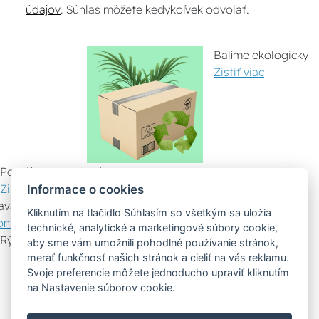
údajov
. Súhlas môžete kedykoľvek odvolať.
Balíme ekologicky
Zistiť viac
Pomáhame ostatným
Zistiť viac
Informace o cookies
avazujeme spoluprácu
Kliknutím na tlačidlo Súhlasím so všetkým sa uložia
ontaktujte nás
technické, analytické a marketingové súbory cookie,
Rýchly kontakt
aby sme vám umožnili pohodlné používanie stránok,
merať funkčnosť našich stránok a cieliť na vás reklamu.
Zákaznícky servis
Vyznesenie tovaru
Svoje preferencie môžete jednoducho upraviť kliknutím
na Nastavenie súborov cookie.
Poradenstvo