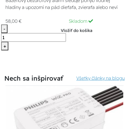
Bazénový bezdrôtový alarm sleduje pohyb vodnej
hladiny a upozorní na pád dieťaťa, zvieraťa alebo neví
58,00 €
Skladom
-
Vložiť do košíka
+
Nech sa inšpirovať
Všetky články na blogu