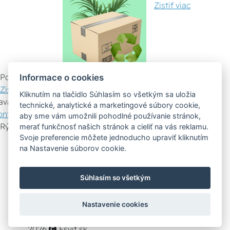
Zistiť viac
Pomáhame ostatným
Informace o cookies
Zistiť viac
Kliknutím na tlačidlo Súhlasím so všetkým sa uložia
avazujeme spoluprácu
technické, analytické a marketingové súbory cookie,
ontaktujte nás
aby sme vám umožnili pohodlné používanie stránok,
Rýchly kontakt
merať funkčnosť našich stránok a cieliť na vás reklamu.
Svoje preferencie môžete jednoducho upraviť kliknutím
Zákaznícky servis
Vyznesenie tovaru
na Nastavenie súborov cookie.
Poradenstvo
Súhlasím so všetkým
Možnosti dopravy
Nastavenie cookies
Bezpečná a rýchla platba
2026
Esvit.sk