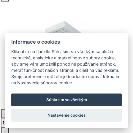
Informace o cookies
Kliknutím na tlačidlo Súhlasím so všetkým sa uložia
technické, analytické a marketingové súbory cookie,
aby sme vám umožnili pohodlné používanie stránok,
MODUS LLX458BEP – 4x58 W biela,
merať funkčnosť našich stránok a cieliť na vás reklamu.
el. předřadník
Svoje preferencie môžete jednoducho upraviť kliknutím
na Nastavenie súborov cookie.
Príslanené mriežkové svietidlo, patica G13, zdroj TL-D
58W, príkon 4x58W, dĺžka 1560mm, šírka 458mm,
Súhlasím so všetkým
102,20 €
Nie je na sklade
-
Nastavenie cookies
Vložiť do košíka
+