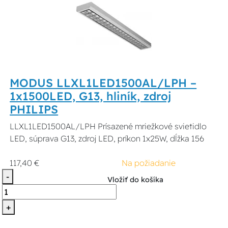
MODUS LLXL1LED1500AL/LPH –
1x1500LED, G13, hliník, zdroj
PHILIPS
LLXL1LED1500AL/LPH Prísazené mriežkové svietidlo
LED, súprava G13, zdroj LED, príkon 1x25W, dĺžka 156
117,40 €
Na požiadanie
-
Vložiť do košíka
+