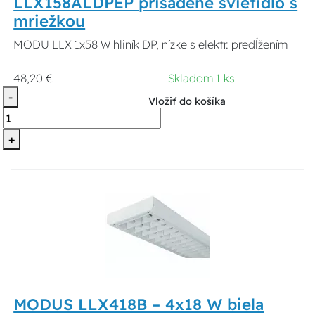
LLX158ALDPEP prisadené svietidlo s
mriežkou
MODU LLX 1x58 W hliník DP, nízke s elektr. predĺžením
48,20 €
Skladom 1 ks
-
Vložiť do košíka
+
MODUS LLX418B – 4x18 W biela