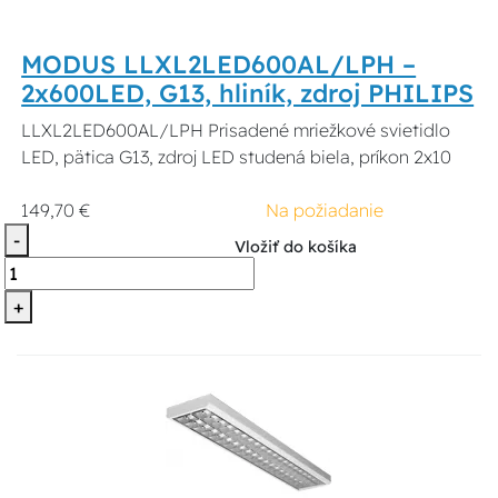
MODUS LLXL2LED600AL/LPH –
2x600LED, G13, hliník, zdroj PHILIPS
LLXL2LED600AL/LPH Prisadené mriežkové svietidlo
LED, pätica G13, zdroj LED studená biela, príkon 2x10
149,70 €
Na požiadanie
-
Vložiť do košíka
+