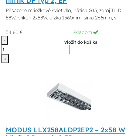
hliník DP typ 2, EP
Přisazené mriežkové svietidlo, pätica G13, zdroj TL-D
58W, príkon 2x58W, dĺžka 1560mm, šírka 266mm, v
54,80 €
Skladom
-
Vložiť do košíka
+
MODUS LLX258ALDP2EP2 – 2x58 W