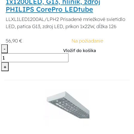
1x1200LED, G13, hliník, zdroj
PHILIPS CorePro LEDtube
LLXL1LED1200AL/LPH2 Prisadené mriežkové svietidlo
LED, patica G13, zdroj LED, príkon 1x22W, dĺžka 126
56,90 €
Na požiadanie
-
Vložiť do košíka
+