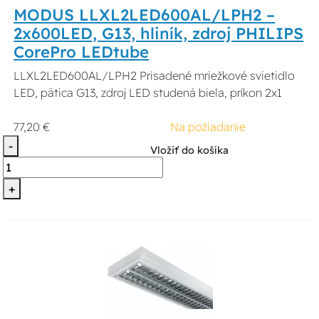
MODUS LLXL2LED600AL/LPH2 –
2x600LED, G13, hliník, zdroj PHILIPS
CorePro LEDtube
LLXL2LED600AL/LPH2 Prisadené mriežkové svietidlo
LED, pätica G13, zdroj LED studená biela, príkon 2x1
77,20 €
Na požiadanie
-
Vložiť do košíka
+