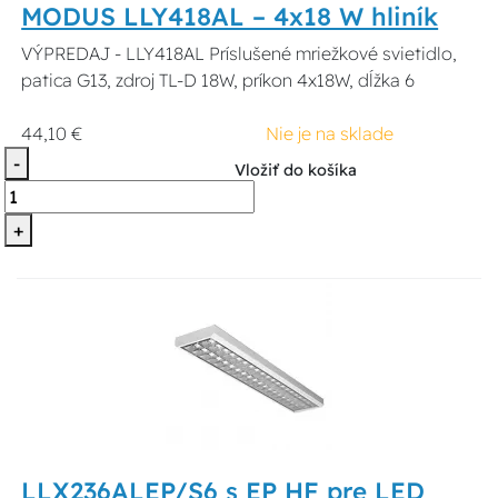
MODUS LLY418AL – 4x18 W hliník
VÝPREDAJ - LLY418AL Príslušené mriežkové svietidlo,
patica G13, zdroj TL-D 18W, príkon 4x18W, dĺžka 6
44,10 €
Nie je na sklade
-
Vložiť do košíka
+
LLX236ALEP/S6 s EP HF pre LED