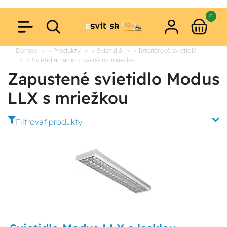
0
Domov
> Produkty
> Svietidlá
> Interiérové svietidlá
> Svietidlá namontované na mriežke
Zapustené svietidlo Modus
LLX s mriežkou
Filtrovať produkty