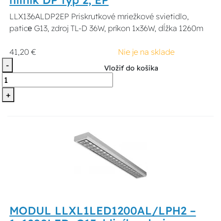
hliník DP typ 2, EP
LLX136ALDP2EP Priskrutkové mriežkové svietidlo,
paticе G13, zdroj TL-D 36W, príkon 1x36W, dĺžka 1260m
41,20 €
Nie je na sklade
-
Vložiť do košíka
+
MODUL LLXL1LED1200AL/LPH2 –