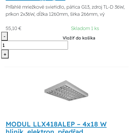
Príľahlé mriežkové svietidlo, pätica G13, zdroj TL-D 36W,
príkon 2x36W, dĺžka 1260mm, šírka 266mm, vý
55,10 €
Skladom 1 ks
-
Vložiť do košíka
+
MODUL LLX418ALEP – 4x18 W
hliník, elektron. předřad.