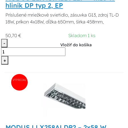
hliník DP typ 2, EP
Príslušené mriežkové svietidlo, zásuvka G13, zdroj TL-D
18W, príkon 4x18W, dĺžka 650mm, šírka 458mm,
50,70 €
Skladom 1 ks
-
Vložiť do košíka
+
VÝPREDAJ
MODUS LLX258ALDP2 – 2x58 W