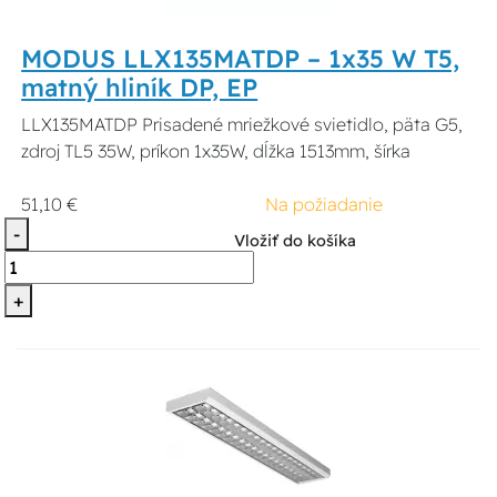
MODUS LLX135MATDP – 1x35 W T5,
matný hliník DP, EP
LLX135MATDP Prisadené mriežkové svietidlo, päta G5,
zdroj TL5 35W, príkon 1x35W, dĺžka 1513mm, šírka
51,10 €
Na požiadanie
-
Vložiť do košíka
+