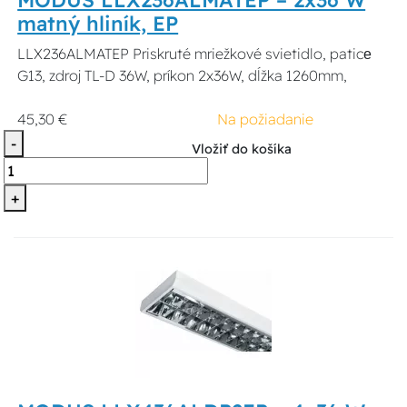
matný hliník, EP
LLX236ALMATEP Priskruté mriežkové svietidlo, paticе
G13, zdroj TL-D 36W, príkon 2x36W, dĺžka 1260mm,
45,30 €
Na požiadanie
-
Vložiť do košíka
+