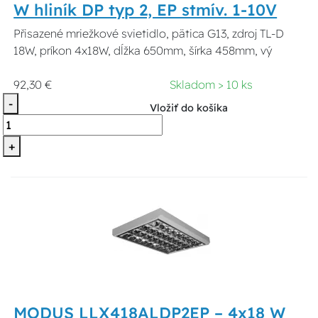
W hliník DP typ 2, EP stmív. 1-10V
Přisazené mriežkové svietidlo, pätica G13, zdroj TL-D
18W, príkon 4x18W, dĺžka 650mm, šírka 458mm, vý
92,30 €
Skladom > 10 ks
-
Vložiť do košíka
+
MODUS LLX418ALDP2EP – 4x18 W