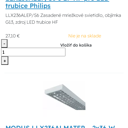
trubice Philips
LLX236ALEP/S6 Zasadené mriežkové svietidlo, objímka
G13, zdroj LED trubice HF
27,10 €
Nie je na sklade
-
Vložiť do košíka
+
MODUS LLX236ALMATEP – 2x36 W