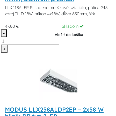
LLX418ALEP Prísadené mriežkové svietidlo, pälica G13,
zdroj TL-D 18W, príkon 4x18W, dĺžka 650mm, šírk
47,80 €
Skladom
-
Vložiť do košíka
+
MODUS LLX258ALDP2EP – 2x58 W