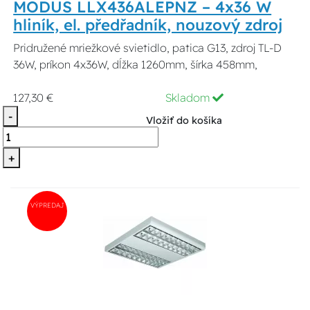
MODUS LLX436ALEPNZ – 4x36 W
hliník, el. předřadník, nouzový zdroj
Pridružené mriežkové svietidlo, patica G13, zdroj TL-D
36W, príkon 4x36W, dĺžka 1260mm, šírka 458mm,
127,30 €
Skladom
-
Vložiť do košíka
+
VÝPREDAJ