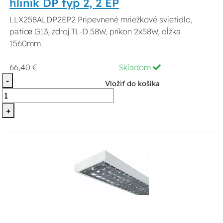
hliník DP typ 2, 2 EP
LLX258ALDP2EP2 Pripevnené mriežkové svietidlo,
paticе G13, zdroj TL-D 58W, príkon 2x58W, dĺžka
1560mm
66,40 €
Skladom
-
Vložiť do košíka
+