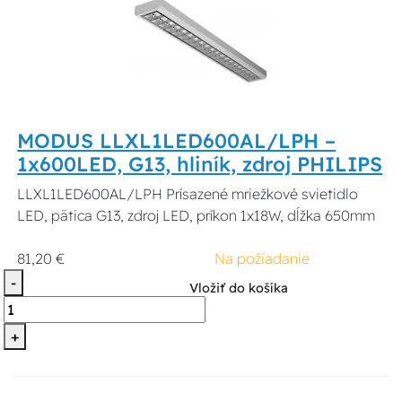
MODUS LLXL1LED600AL/LPH –
1x600LED, G13, hliník, zdroj PHILIPS
LLXL1LED600AL/LPH Prísazené mriežkové svietidlo
LED, pätica G13, zdroj LED, príkon 1x18W, dĺžka 650mm
81,20 €
Na požiadanie
-
Vložiť do košíka
+