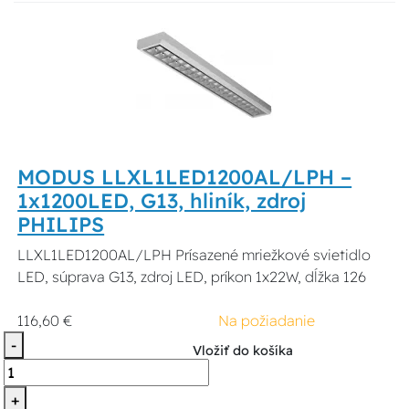
MODUS LLXL1LED1200AL/LPH –
1x1200LED, G13, hliník, zdroj
PHILIPS
LLXL1LED1200AL/LPH Prísazené mriežkové svietidlo
LED, súprava G13, zdroj LED, príkon 1x22W, dĺžka 126
116,60 €
Na požiadanie
-
Vložiť do košíka
+