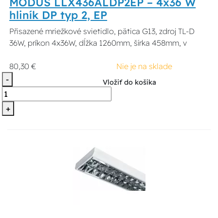
MODUS LLX436ALDP2EP – 4x36 W
hliník DP typ 2, EP
Přisazené mriežkové svietidlo, pätica G13, zdroj TL-D
36W, príkon 4x36W, dĺžka 1260mm, šírka 458mm, v
80,30 €
Nie je na sklade
-
Vložiť do košíka
+