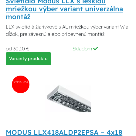
Svietidlo Modus LLX s lesklou
mriežkou výber variant univerzálna
montáž
LLX svietidlá žiarivkové s AL mriežkou výber variant W a
dĺžok, pre závesnú alebo pripevnenú montáž
od 30,10 €
Skladom
Varianty produktu
VÝPREDAJ
MODUS LLX418ALDP2EPSA – 4x18