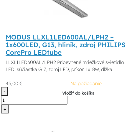
MODUS LLXL1LED600AL/LPH2 –
1x600LED, G13, hliník, zdroj PHILIPS
CorePro LEDtube
LLXL1LED600AL/LPH2 Pripevnené mriežkové svietidlo
LED, súčiastka G13, zdroj LED, príkon 1x18W, dĺžka
45,00 €
Na požiadanie
-
Vložiť do košíka
+