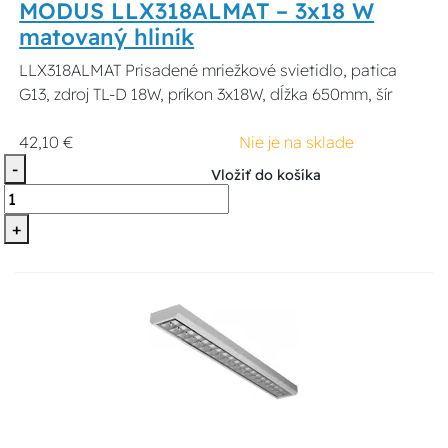
MODUS LLX318ALMAT – 3x18 W
matovaný hliník
LLX318ALMAT Prisadené mriežkové svietidlo, patica
G13, zdroj TL-D 18W, príkon 3x18W, dĺžka 650mm, šír
42,10 €
Nie je na sklade
-
Vložiť do košíka
+