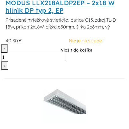
MODUS LLX218ALDP2EP – 2x18 W
hliník DP typ 2, EP
Prisadené mriežkové svietidlo, patica G13, zdroj TL-D
18W, príkon 2x18W, dĺžka 650mm, šírka 266mm, vý
40,80 €
Nie je na sklade
-
Vložiť do košíka
+