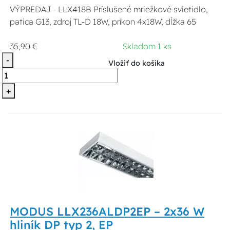
VÝPREDAJ - LLX418B Príslušené mriežkové svietidlo,
patica G13, zdroj TL-D 18W, príkon 4x18W, dĺžka 65
35,90 €
Skladom 1 ks
-
Vložiť do košíka
+
MODUS LLX236ALDP2EP – 2x36 W
hliník DP typ 2, EP