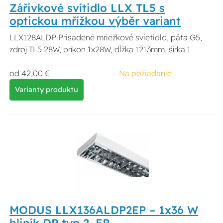
Zářivkové svítidlo LLX TL5 s
optickou mřížkou výběr variant
LLX128ALDP Prisadené mriežkové svietidlo, päta G5,
zdroj TL5 28W, príkon 1x28W, dĺžka 1213mm, šírka 1
od 42,00 €
Na požiadanie
Varianty produktu
MODUS LLX136ALDP2EP – 1x36 W