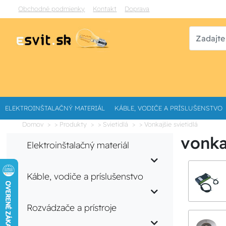
Obchodné podmienky
Kontakt
Doprava
ELEKTROINŠTALAČNÝ MATERIÁL
KÁBLE, VODIČE A PRÍSLUŠENSTVO
Domov
> Produkty
> Svietidlá
> Vonkajšie svietidlá
vonka
Elektroinštalačný materiál
Káble, vodiče a príslušenstvo
Rozvádzače a prístroje