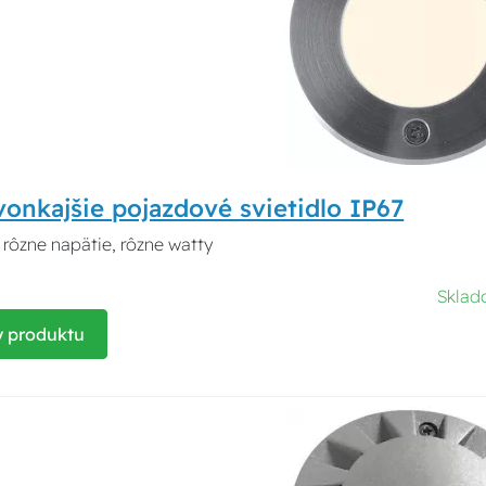
onkajšie pojazdové svietidlo IP67
 rôzne napätie, rôzne watty
Skla
y produktu