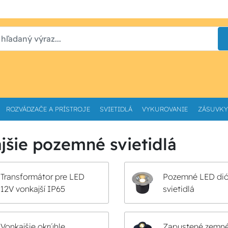
ROZVÁDZAČE A PRÍSTROJE
SVIETIDLÁ
VYKUROVANIE
ZÁSUVKY
jšie pozemné svietidlá
Transformátor pre LED
Pozemné LED di
12V vonkajší IP65
svietidlá
Vonkajšie okrúhle
Zapustené zemn