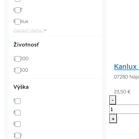
QLT
Panlux
Zobraziť všetko
Životnosť
20000
Kanlux
30000
07280 Nája
Výška
23,50 €
-
58
62
+
85
100