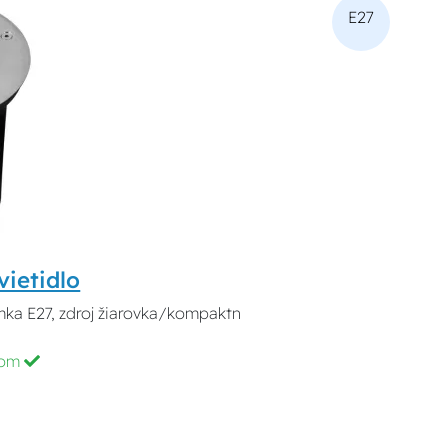
E27
ietidlo
mka E27, zdroj žiarovka/kompaktn
dom