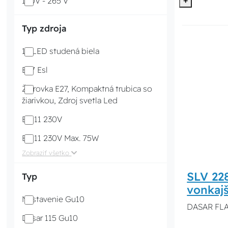
+
190V - 265 V
Typ zdroja
12 LED studená biela
E27 Esl
Žiarovka E27, Kompaktná trubica so
žiarivkou, Zdroj svetla Led
Es111 230V
Es111 230V Max. 75W
Zobraziť všetko
SLV 22
Typ
vonkajš
Nastavenie Gu10
DASAR FLAT
Dasar 115 Gu10