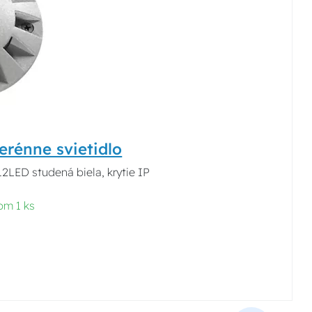
rénne svietidlo
12LED studená biela, krytie IP
om 1 ks