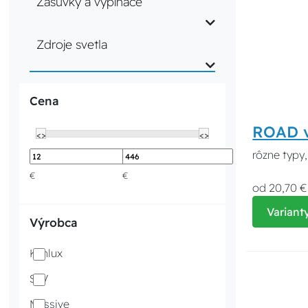
Zásuvky a vypínače
Zdroje svetla
Cena
ROAD v
<>
<>
rôzne typy,
€
€
od 20,70 €
Variant
Výrobca
Kanlux
SLV
Massive