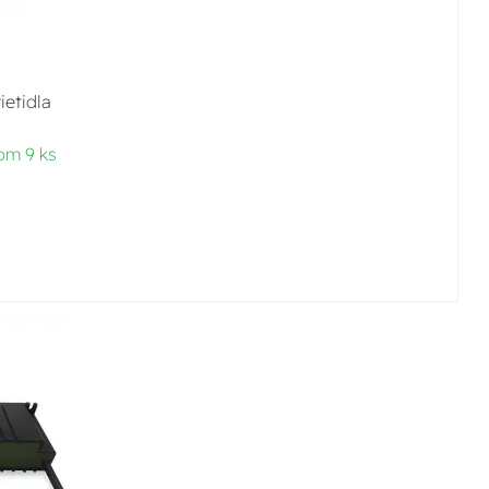
ietidla
om 9 ks