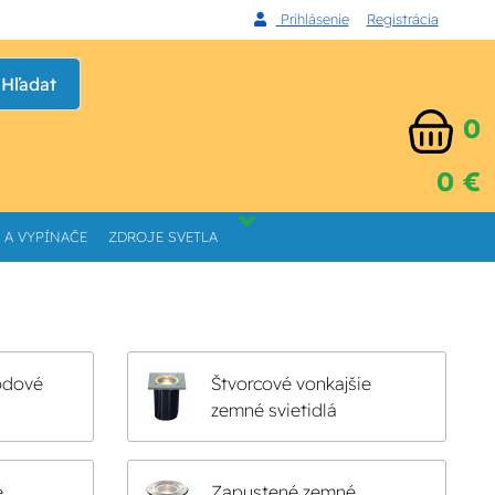
Prihlásenie
Registrácia
Hľadat
0
0 €
 A VYPÍNAČE
ZDROJE SVETLA
ódové
Štvorcové vonkajšie
zemné svietidlá
é
Zapustené zemné