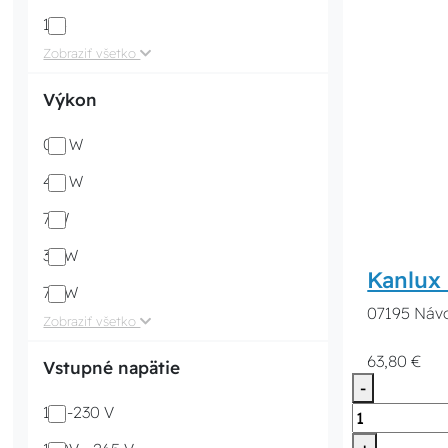
114
Zobraziť všetko
Výkon
0,3 W
4.3 W
7 W
35 W
Kanlux
75 W
07195 Návo
Zobraziť všetko
63,80 €
Vstupné napätie
-
110-230 V