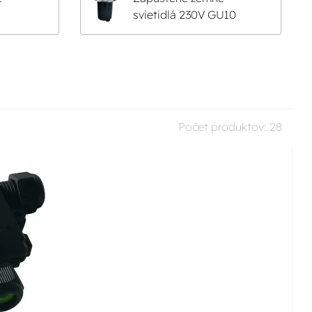
svietidlá 230V GU10
Počet produktov:
28