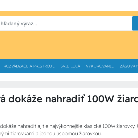
ROZVÁDZAČE A PRÍSTROJE
SVIETIDLÁ
VYKUROVANIE
ZÁSUVKY
rá dokáže nahradiť 100W žiar
káže nahradiť aj tie najvýkonnejšie klasické 100W žiarovky.
ými žiarovkami a jednou úspornou žiarovkou.