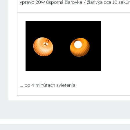
vpravo 20W úsporná žiarovka / žiarivka cca 10 sekú
... po 4 minútach svietenia