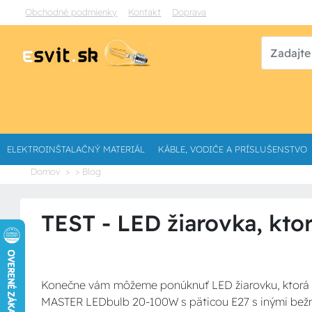
Obchodné podmienky
Kontakt
Doprava
ELEKTROINŠTALAČNÝ MATERIÁL
KÁBLE, VODIČE A PRÍSLUŠENSTVO
Domov
> Blog
TEST - LED žiarovka, kto
Konečne vám môžeme ponúknuť LED žiarovku, ktorá do
MASTER LEDbulb 20-100W s päticou E27 s inými bežn