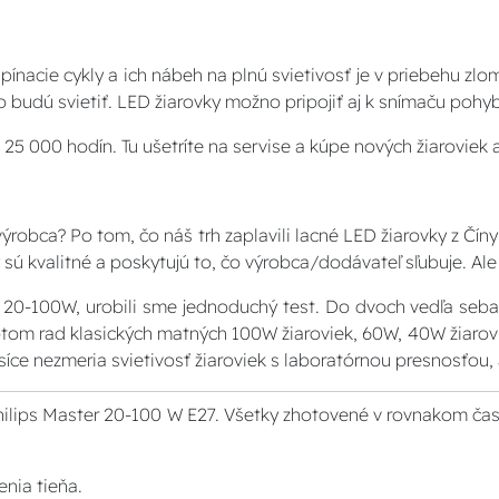
ínacie cykly a ich nábeh na plnú svietivosť je v priebehu z
 budú svietiť. LED žiarovky možno pripojiť aj k snímaču pohy
5 000 hodín. Tu ušetríte na servise a kúpe nových žiaroviek a 
 výrobca? Po tom, čo náš trh zaplavili lacné LED žiarovky z Čí
y sú kvalitné a poskytujú to, čo výrobca/dodávateľ sľubuje. Al
 20-100W, urobili sme jednoduchý test. Do dvoch vedľa seba
m rad klasických matných 100W žiaroviek, 60W, 40W žiarovk
síce nezmeria svietivosť žiaroviek s laboratórnou presnosťou, 
ilips Master 20-100 W E27. Všetky zhotovené v rovnakom čase,
enia tieňa.