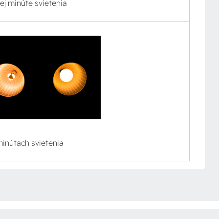
nej minúte svietenia
 minútach svietenia