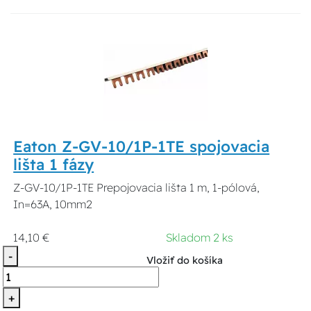
Eaton Z-GV-10/1P-1TE spojovacia
lišta 1 fázy
Z-GV-10/1P-1TE Prepojovacia lišta 1 m, 1-pólová,
In=63A, 10mm2
14,10 €
Skladom 2 ks
-
Vložiť do košíka
+