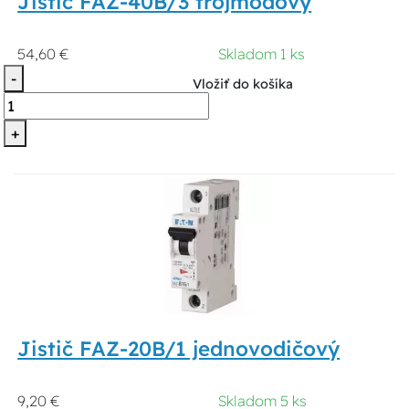
Jistič FAZ-40B/3 trojmódový
54,60 €
Skladom 1 ks
-
Vložiť do košíka
+
Jistič FAZ-20B/1 jednovodičový
9,20 €
Skladom 5 ks