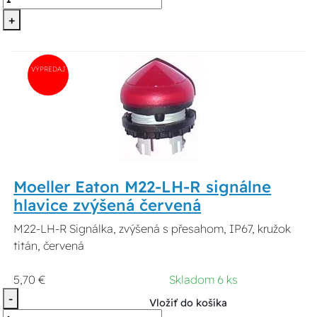
+
VÝPREDAJ
Moeller Eaton M22-LH-R signálne
hlavice zvýšená červená
M22-LH-R Signálka, zvýšená s přesahom, IP67, kružok
titán, červená
5,70 €
Skladom 6 ks
-
Vložiť do košíka