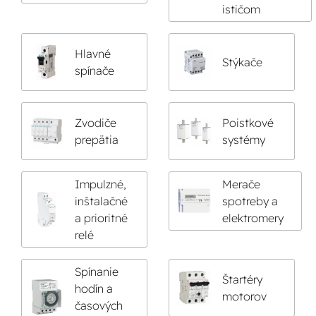
ističom
Hlavné
Stýkače
spínače
Zvodiče
Poistkové
prepätia
systémy
Impulzné,
Merače
inštalačné
spotreby a
a prioritné
elektromery
relé
Spínanie
Štartéry
hodín a
motorov
časových