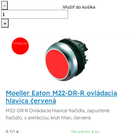
-
Vložiť do košíka
+
VÝPREDAJ
Moeller Eaton M22-DR-R ovládacia
hlavica červená
M22-DR-R Ovládacie hlavice tlačidla, zapustené
tlačidlo, s aretáciou, kruh titan, červená
8,50 €
Skladom 4 ks