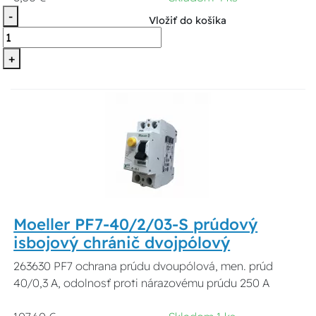
-
Vložiť do košíka
+
Moeller PF7-40/2/03-S prúdový
isbojový chránič dvojpólový
263630 PF7 ochrana prúdu dvoupólová, men. prúd
40/0,3 A, odolnosť proti nárazovému prúdu 250 A