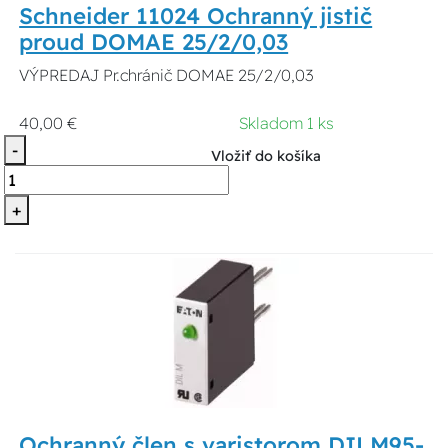
Schneider 11024 Ochranný jistič
proud DOMAE 25/2/0,03
VÝPREDAJ Pr.chránič DOMAE 25/2/0,03
40,00 €
Skladom 1 ks
-
Vložiť do košíka
+
Ochranný člen s varistorom DILM95-