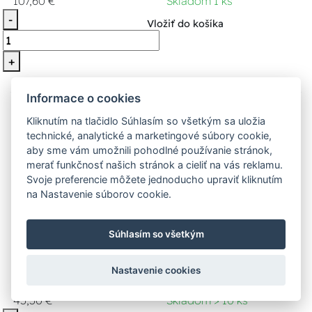
107,60 €
Skladom 1 ks
-
Vložiť do košíka
+
Informace o cookies
VÝPREDAJ
Kliknutím na tlačidlo Súhlasím so všetkým sa uložia
technické, analytické a marketingové súbory cookie,
aby sme vám umožnili pohodlné používanie stránok,
merať funkčnosť našich stránok a cieliť na vás reklamu.
Svoje preferencie môžete jednoducho upraviť kliknutím
na Nastavenie súborov cookie.
Schneider 11028 Ochranný jistič
Súhlasím so všetkým
proud DOMAE 25/4/0,03
VÝPREDAJ Pr.chránič DOMAE 25/4/0,03
Nastavenie cookies
45,50 €
Skladom > 10 ks