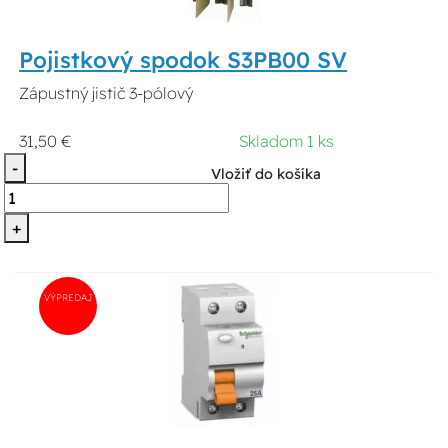
Pojistkový spodok S3PB00 SV
Zápustný jistič 3-pólový
31,50 €
Skladom 1 ks
-
Vložiť do košíka
+
VÝPREDAJ