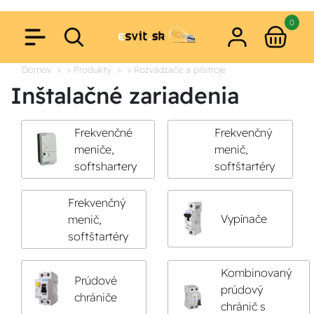
0
Domov
> Produkty
> Rozvádzače a prístroje
Inštalačné zariadenia
Frekvenčné
Frekvenčný
meniče,
menič,
softshartery
softštartéry
Frekvenčný
Vypínače
menič,
softštartéry
Kombinovaný
Prúdové
prúdový
chrániče
chránič s