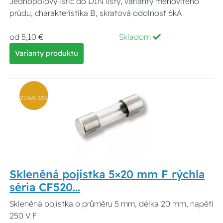
Jednopólový istič do DIN lišty, varianty menovitého
prúdu, charakteristika B, skratová odolnosť 6kA
od 5,10 €
Skladom
Varianty produktu
ZĽAVA 23%
Skleněná pojistka 5×20 mm F rýchla
séria CF520...
Skleněná pojistka o průměru 5 mm, délka 20 mm, napětí
250 V F