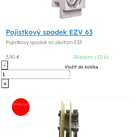
Pojistkový spodek EZV 63
Pojistkový spodok so závitom E33
3,90 €
Skladom > 10 ks
-
Vložiť do košíka
+
VÝPREDAJ