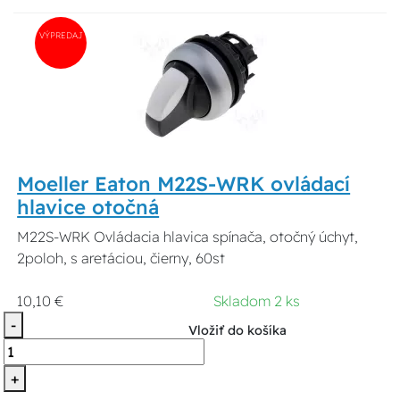
VÝPREDAJ
Moeller Eaton M22S-WRK ovládací
hlavice otočná
M22S-WRK Ovládacia hlavica spínača, otočný úchyt,
2poloh, s aretáciou, čierny, 60st
10,10 €
Skladom 2 ks
-
Vložiť do košíka
+