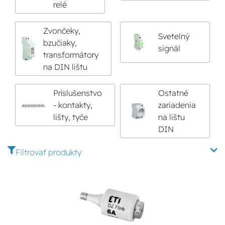
relé
Zvončeky,
Svetelný
bzučiaky,
signál
transformátory
na DIN lištu
Príslušenstvo
Ostatné
- kontakty,
zariadenia
lišty, tyče
na lištu
DIN
Filtrovať produkty