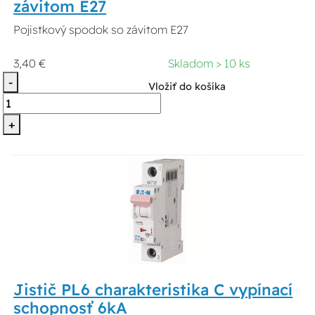
závitom E27
Pojistkový spodok so závitom E27
3,40 €
Skladom > 10 ks
-
Vložiť do košíka
+
Jistič PL6 charakteristika C vypínací
schopnosť 6kA