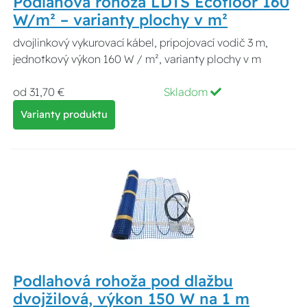
Podlahová rohoža LDTS Ecofloor 160
W/m² – varianty plochy v m²
dvojlinkový vykurovací kábel, pripojovací vodič 3 m,
jednotkový výkon 160 W / m², varianty plochy v m
od 31,70 €
Skladom
Varianty produktu
Podlahová rohoža pod dlažbu
dvojžilová, výkon 150 W na 1 m