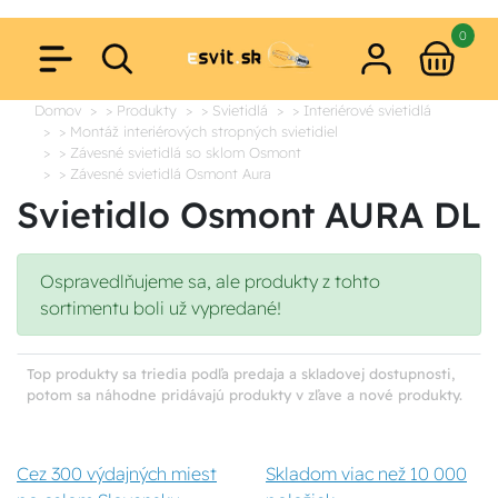
0
Domov
> Produkty
> Svietidlá
> Interiérové svietidlá
> Montáž interiérových stropných svietidiel
> Závesné svietidlá so sklom Osmont
> Závesné svietidlá Osmont Aura
Svietidlo Osmont AURA DL
Ospravedlňujeme sa, ale produkty z tohto
sortimentu boli už vypredané!
Top produkty sa triedia podľa predaja a skladovej dostupnosti,
potom sa náhodne pridávajú produkty v zľave a nové produkty.
Cez 300 výdajných miest
Skladom viac než 10 000