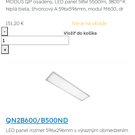
MODUS QP osadený, LED panel 58W 5500lm, 3800°K
teplá biela, štvorcový A 596x596mm, modul M600, dr
151,20 €
Nie je na sklade
-
Vložiť do košíka
+
QN2B600/B500ND
LED panel rozmer 596x296mm s výrazným obmedzením