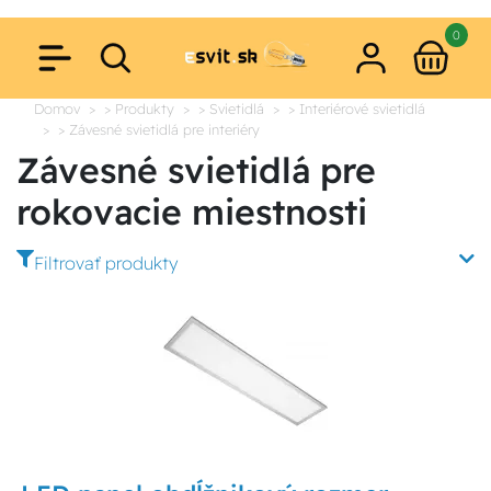
0
Domov
> Produkty
> Svietidlá
> Interiérové svietidlá
> Závesné svietidlá pre interiéry
Závesné svietidlá pre
rokovacie miestnosti
Filtrovať produkty