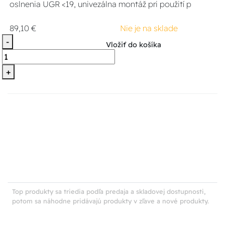
oslnenia UGR <19, univezálna montáž pri použití p
89,10 €
Nie je na sklade
-
Vložiť do košíka
+
Top produkty sa triedia podľa predaja a skladovej dostupnosti,
potom sa náhodne pridávajú produkty v zľave a nové produkty.