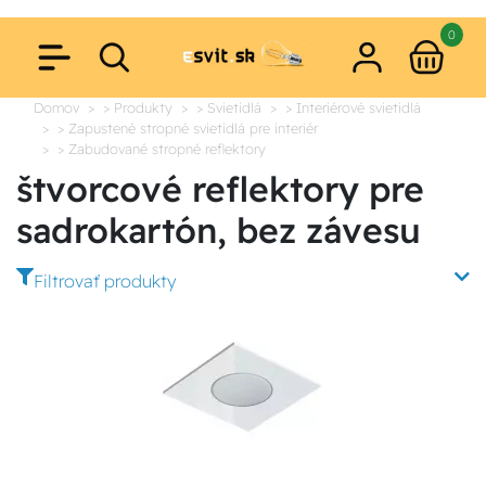
0
Domov
> Produkty
> Svietidlá
> Interiérové svietidlá
> Zapustené stropné svietidlá pre interiér
> Zabudované stropné reflektory
štvorcové reflektory pre
sadrokartón, bez závesu
Filtrovať produkty