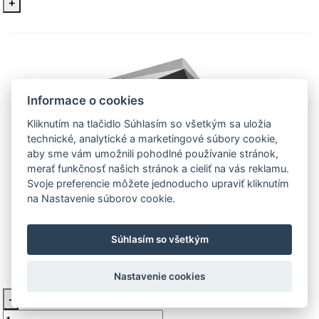
+
Informace o cookies
Kliknutím na tlačidlo Súhlasím so všetkým sa uložia
technické, analytické a marketingové súbory cookie,
aby sme vám umožnili pohodlné používanie stránok,
Kanlux BONIS DSO-C Ozdobný
merať funkčnosť našich stránok a cieliť na vás reklamu.
Svoje preferencie môžete jednoducho upraviť kliknutím
prsten-komponent svetidla 28701
na Nastavenie súborov cookie.
28701 BONIS DSO-C Ozdobný prsten-komponent
osvetlenia Ozdobný prsten-komponent osvetlenia,
Súhlasím so všetkým
pätica n
Nastavenie cookies
10,70 €
Na požiadanie
-
Vložiť do košíka