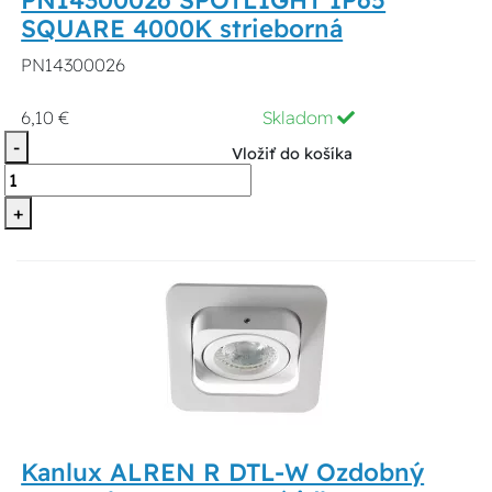
PN14300026 SPOTLIGHT IP65
SQUARE 4000K strieborná
PN14300026
6,10 €
Skladom
-
Vložiť do košíka
+
Kanlux ALREN R DTL-W Ozdobný