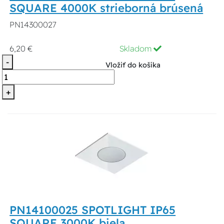
SQUARE 4000K strieborná brúsená
PN14300027
6,20 €
Skladom
-
Vložiť do košíka
+
PN14100025 SPOTLIGHT IP65
SQUARE 3000K biela