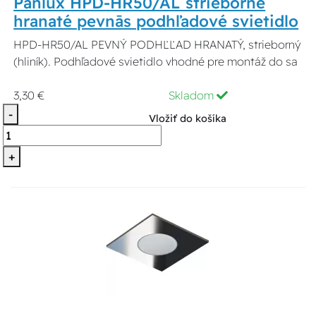
Panlux HPD-HR50/AL strieborné
hranaté pevnās podhľadové svietidlo
HPD-HR50/AL PEVNÝ PODHĽĽAD HRANATÝ, strieborný
(hliník). Podhľadové svietidlo vhodné pre montáž do sa
3,30 €
Skladom
-
Vložiť do košíka
+