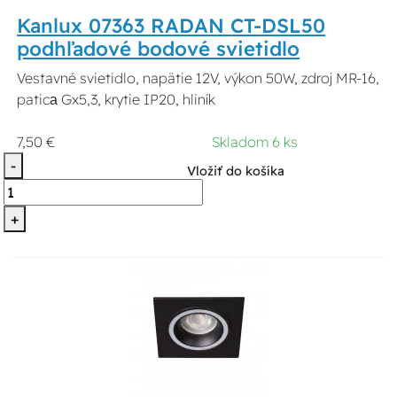
Kanlux 07363 RADAN CT-DSL50
podhľadové bodové svietidlo
Vestavné svietidlo, napätie 12V, výkon 50W, zdroj MR-16,
paticа Gx5,3, krytie IP20, hliník
7,50 €
Skladom 6 ks
-
Vložiť do košíka
+