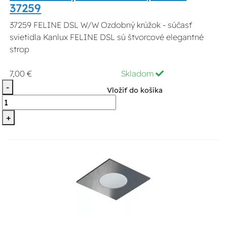
37259
37259 FELINE DSL W/W Ozdobný krúžok - súčasť
svietidla Kanlux FELINE DSL sú štvorcové elegantné
strop
7,00 €
Skladom
-
Vložiť do košíka
+