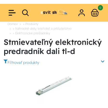
0
Domov
> Produkty
> Náhradné diely svietidiel a príslušenstvo
> Elektronické predradníky
Stmievateľný elektronický
predradník dali tl-d
Filtrovať produkty