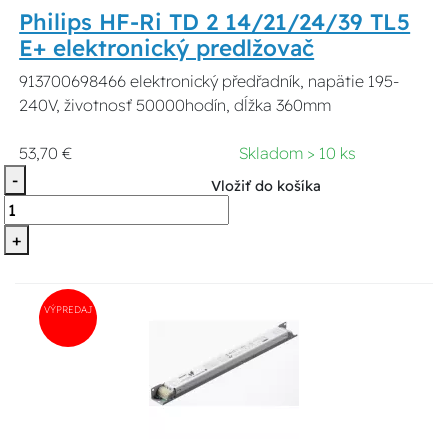
Philips HF-Ri TD 2 14/21/24/39 TL5
E+ elektronický predlžovač
913700698466 elektronický předřadník, napätie 195-
240V, životnosť 50000hodín, dĺžka 360mm
53,70 €
Skladom > 10 ks
-
Vložiť do košíka
+
VÝPREDAJ