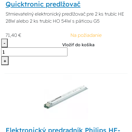
Quicktronic predlžovač
Stmievatelný elektronický predlžovač pre 2 ks trubíc HE
28W alebo 2 ks trubíc HO 54W s päticou G5
71,40 €
Na požiadanie
-
Vložiť do košíka
+
Elektronický predradník Philips HF-