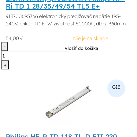
Ri TD 1 28/35/49/54 TL5 E+
913700695766 elektronický predlžovač napätie 195-
240V, príkon TD E+W, životnosť 50000h, dĺžka 360mm
54,00 €
Nie je na sklade
-
Vložiť do košíka
+
G13
Philips HF-R TD 118 TL-D EII 220-