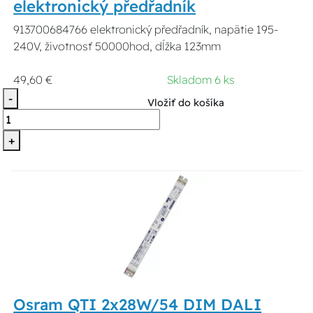
elektronický předřadník
913700684766 elektronický předřadník, napätie 195-
240V, životnosť 50000hod, dĺžka 123mm
49,60 €
Skladom 6 ks
-
Vložiť do košíka
+
Osram QTI 2x28W/54 DIM DALI