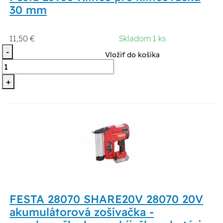
30 mm
11,50 €
Skladom 1 ks
-
Vložiť do košíka
+
FESTA 28070 SHARE20V 28070 20V
akumulátorová zošívačka -