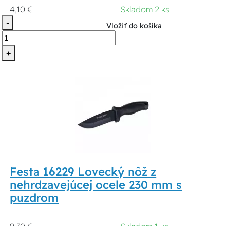
4,10 €
Skladom 2 ks
-
Vložiť do košíka
+
Festa 16229 Lovecký nôž z
nehrdzavejúcej ocele 230 mm s
puzdrom