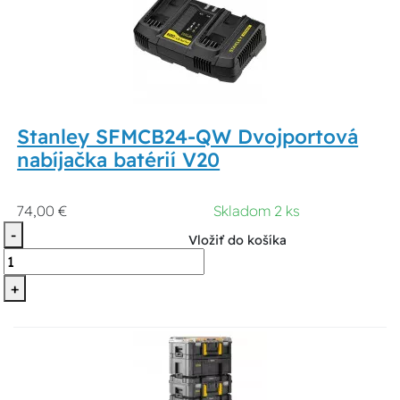
Stanley SFMCB24-QW Dvojportová
nabíjačka batérií V20
74,00 €
Skladom 2 ks
-
Vložiť do košíka
+