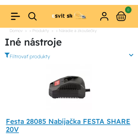
0
Domov
> Produkty
> Náradie a zkoušečky
Iné nástroje
Filtrovať produkty
Festa 28085 Nabíjačka FESTA SHARE
20V