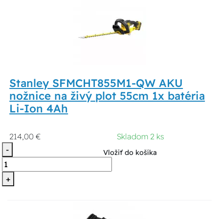
Stanley SFMCHT855M1-QW AKU
nožnice na živý plot 55cm 1x batéria
Li-Ion 4Ah
214,00 €
Skladom 2 ks
-
Vložiť do košíka
+