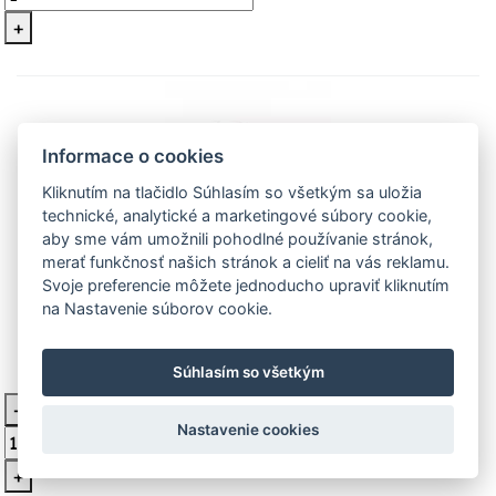
+
Informace o cookies
Kliknutím na tlačidlo Súhlasím so všetkým sa uložia
technické, analytické a marketingové súbory cookie,
aby sme vám umožnili pohodlné používanie stránok,
merať funkčnosť našich stránok a cieliť na vás reklamu.
Stanley STHT77594-1 Líniový laser so
Svoje preferencie môžete jednoducho upraviť kliknutím
na Nastavenie súborov cookie.
zeleným lúčom
Súhlasím so všetkým
178,50 €
Skladom 2 ks
-
Vložiť do košíka
Nastavenie cookies
+