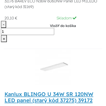
31176 BAREV ECO N36W 6060NW Panel LED MILEDO
(starý kód 31169)
20,10 €
Skladom
-
Vložiť do košíka
+
Kanlux BLINGO U 34W SR 120NW
LED panel (starý kód 37275) 39172