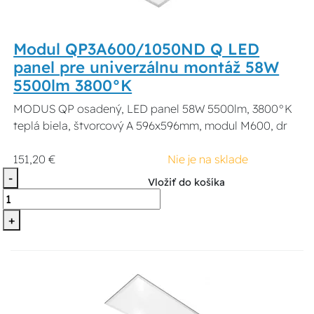
Modul QP3A600/1050ND Q LED
panel pre univerzálnu montáž 58W
5500lm 3800°K
MODUS QP osadený, LED panel 58W 5500lm, 3800°K
teplá biela, štvorcový A 596x596mm, modul M600, dr
151,20 €
Nie je na sklade
-
Vložiť do košíka
+