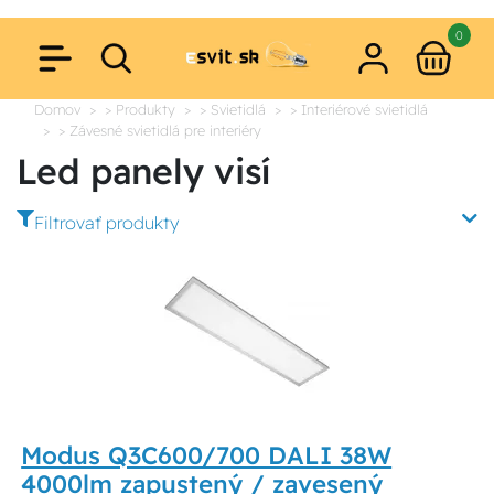
0
Domov
> Produkty
> Svietidlá
> Interiérové svietidlá
> Závesné svietidlá pre interiéry
Led panely visí
Filtrovať produkty
Modus Q3C600/700 DALI 38W
4000lm zapustený / zavesený