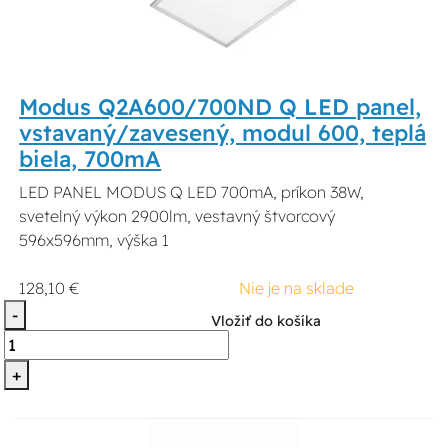
Modus Q2A600/700ND Q LED panel,
vstavaný/zavesený, modul 600, teplá
biela, 700mA
LED PANEL MODUS Q LED 700mA, príkon 38W,
svetelný výkon 2900lm, vestavný štvorcový
596x596mm, výška 1
128,10 €
Nie je na sklade
-
Vložiť do košíka
+