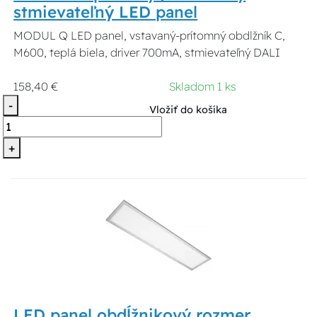
stmievateľný LED panel
MODUL Q LED panel, vstavaný-prítomný obdlžník C,
M600, teplá biela, driver 700mA, stmievateľný DALI
158,40 €
Skladom 1 ks
-
Vložiť do košíka
+
LED panel obdĺžnikový rozmer