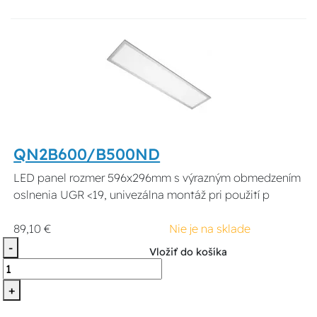
QN2B600/B500ND
LED panel rozmer 596x296mm s výrazným obmedzením
oslnenia UGR <19, univezálna montáž pri použití p
89,10 €
Nie je na sklade
-
Vložiť do košíka
+