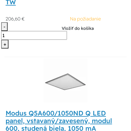
TW
206,60 €
Na požiadanie
-
Vložiť do košíka
+
Modus Q5A600/1050ND Q LED
panel, vstavaný/zavesený, modul
600, studená biela, 1050 mA