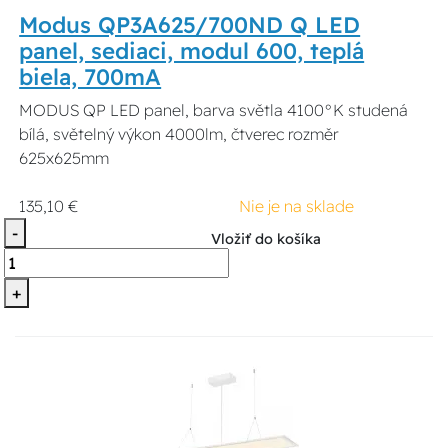
Modus QP3A625/700ND Q LED
panel, sediaci, modul 600, teplá
biela, 700mA
MODUS QP LED panel, barva světla 4100°K studená
bílá, světelný výkon 4000lm, čtverec rozměr
625x625mm
135,10 €
Nie je na sklade
-
Vložiť do košíka
+