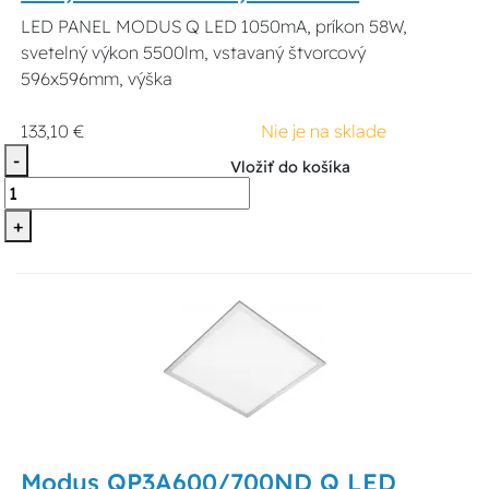
LED PANEL MODUS Q LED 1050mA, príkon 58W,
svetelný výkon 5500lm, vstavaný štvorcový
596x596mm, výška
133,10 €
Nie je na sklade
-
Vložiť do košíka
+
Modus QP3A600/700ND Q LED