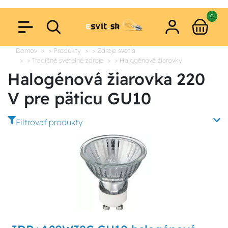
0
Domov
> Produkty
> Zdroje svetla
> Tradičné svetelné zdroje
> Halogénové žiarovky
Halogénová žiarovka 220
V pre päticu GU10
Filtrovať produkty