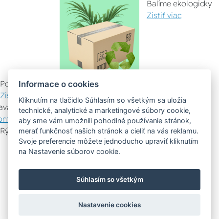
Balíme ekologicky
Zistiť viac
Pomáhame ostatným
Informace o cookies
Zistiť viac
Kliknutím na tlačidlo Súhlasím so všetkým sa uložia
avazujeme spoluprácu
technické, analytické a marketingové súbory cookie,
ontaktujte nás
aby sme vám umožnili pohodlné používanie stránok,
Rýchly kontakt
merať funkčnosť našich stránok a cieliť na vás reklamu.
Svoje preferencie môžete jednoducho upraviť kliknutím
Zákaznícky servis
Vyznesenie tovaru
na Nastavenie súborov cookie.
Poradenstvo
Súhlasím so všetkým
Možnosti dopravy
Nastavenie cookies
Bezpečná a rýchla platba