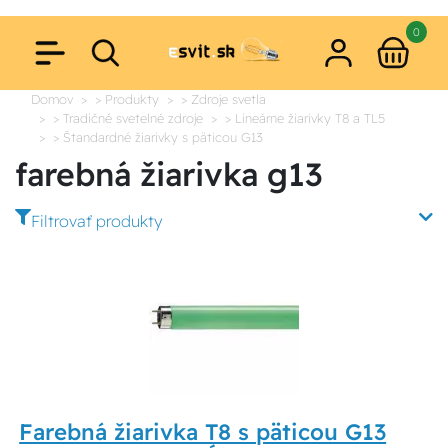
0
Domov
> Produkty
> Zdroje svetla
> Tradičné svetelné zdroje
> Lineárne žiarivky T8 a TL5
> Štandardné žiarivky s päticou G13
farebná žiarivka g13
Filtrovať produkty
Farebná žiarivka T8 s päticou G13