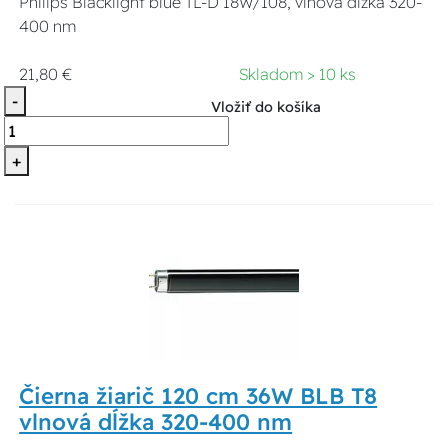
Philips Blacklight blue TL-D 18W/108, vlnová dĺžka 320-
400 nm
21,80 €
Skladom > 10 ks
-
Vložiť do košíka
+
Čierna žiarič 120 cm 36W BLB T8
vlnová dĺžka 320-400 nm