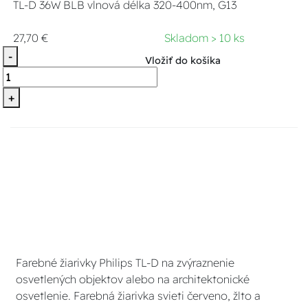
TL-D 36W BLB vlnová délka 320-400nm, G13
27,70 €
Skladom > 10 ks
-
Vložiť do košíka
+
Farebné žiarivky Philips TL-D na zvýraznenie
osvetlených objektov alebo na architektonické
osvetlenie. Farebná žiarivka svieti červeno, žlto a