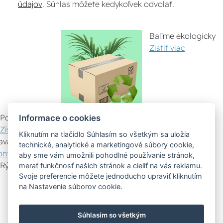
údajov
. Súhlas môžete kedykoľvek odvolať.
Balíme ekologicky
Zistiť viac
Pomáhame ostatným
Informace o cookies
Zistiť viac
Kliknutím na tlačidlo Súhlasím so všetkým sa uložia
avazujeme spoluprácu
technické, analytické a marketingové súbory cookie,
ontaktujte nás
aby sme vám umožnili pohodlné používanie stránok,
Rýchly kontakt
merať funkčnosť našich stránok a cieliť na vás reklamu.
Svoje preferencie môžete jednoducho upraviť kliknutím
Zákaznícky servis
Vyznesenie tovaru
na Nastavenie súborov cookie.
Poradenstvo
Súhlasím so všetkým