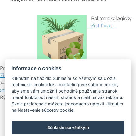
Balíme ekologicky
Zistiť viac
Pomáhame ostatným
Informace o cookies
Zistiť viac
Kliknutím na tlačidlo Súhlasím so všetkým sa uložia
avazujeme spoluprácu
technické, analytické a marketingové súbory cookie,
ontaktujte nás
aby sme vám umožnili pohodlné používanie stránok,
Rýchly kontakt
merať funkčnosť našich stránok a cieliť na vás reklamu.
Svoje preferencie môžete jednoducho upraviť kliknutím
Zákaznícky servis
Vyznesenie tovaru
na Nastavenie súborov cookie.
Poradenstvo
Súhlasím so všetkým