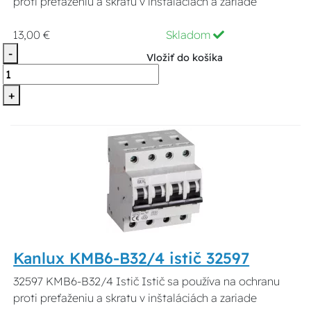
proti preťaženiu a skratu v inštaláciách a zariade
13,00 €
Skladom
-
Vložiť do košíka
+
Kanlux KMB6-B32/4 istič 32597
32597 KMB6-B32/4 Istič Istič sa používa na ochranu
proti preťaženiu a skratu v inštaláciách a zariade