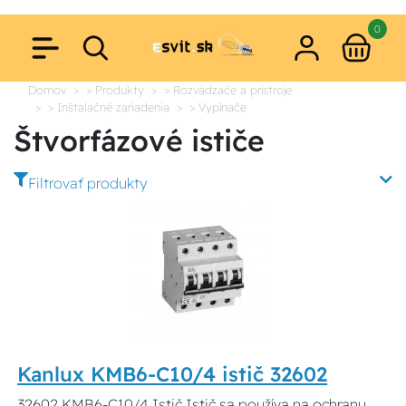
0
Domov
> Produkty
> Rozvádzače a prístroje
> Inštalačné zariadenia
> Vypínače
Štvorfázové ističe
Filtrovať produkty
Kanlux KMB6-C10/4 istič 32602
32602 KMB6-C10/4 Istič Istič sa používa na ochranu