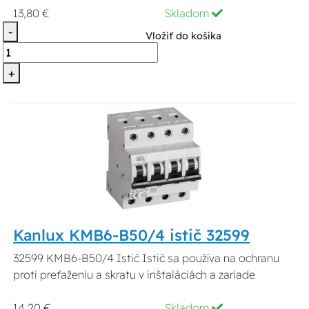
13,80 €
Skladom
-
Vložiť do košíka
+
Kanlux KMB6-B50/4 istič 32599
32599 KMB6-B50/4 Istič Istič sa používa na ochranu
proti preťaženiu a skratu v inštaláciách a zariade
14,20 €
Skladom