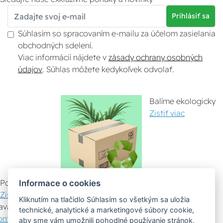
Prihlásiť sa
Súhlasím so spracovaním e-mailu za účelom zasielania
obchodných sdelení.
Viac informácií nájdete v
zásady ochrany osobných
údajov
. Súhlas môžete kedykoľvek odvolať.
Balíme ekologicky
Zistiť viac
Pomáhame ostatným
Informace o cookies
Zistiť viac
Kliknutím na tlačidlo Súhlasím so všetkým sa uložia
avazujeme spoluprácu
technické, analytické a marketingové súbory cookie,
ontaktujte nás
aby sme vám umožnili pohodlné používanie stránok,