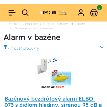
0
Domov
> Produkty
> Swiče - senzory - detektory
> Snímače pohybu a senzory
Alarm v bazéne
Filtrovať produkty
Bazénový bezdrôtový alarm ELBO-
073 s čidlom hladiny, sirénou 95 dB a