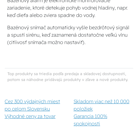
Bazénový alarm je elektronické monitorovacie
zariadenie, ktoré detekuje pohyb vodnej hladiny, napr.
keď dieťa alebo zviera spadne do vody.
Bazénový snímač automaticky vyšle bezdrôtový signál
a spustí sirénu, keď zaznamená dostatočne veľkú vlnu
(citlivosť snímača možno nastaviť).
Top produkty sa triedia podľa predaja a skladovej dostupnosti,
potom sa náhodne pridávajú produkty v zľave a nové produkty.
Cez 300 výdajných miest
Skladom viac než 10 000
po celom Slovensku
položiek
Výhodné ceny za tovar
Garancia 100%
spokojnosti