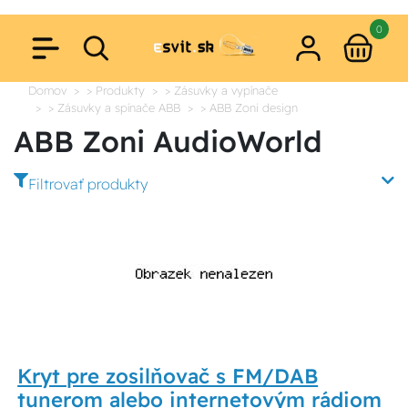
0
Domov
> Produkty
> Zásuvky a vypínače
> Zásuvky a spínače ABB
> ABB Zoni design
ABB Zoni AudioWorld
Filtrovať produkty
Kryt pre zosilňovač s FM/DAB
tunerom alebo internetovým rádiom