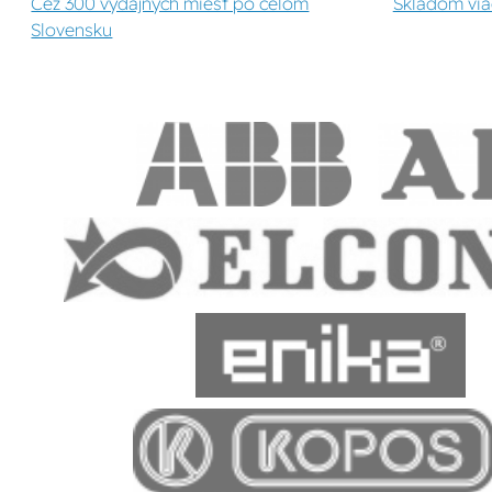
Cez 300 výdajných miest po celom
Skladom via
Slovensku