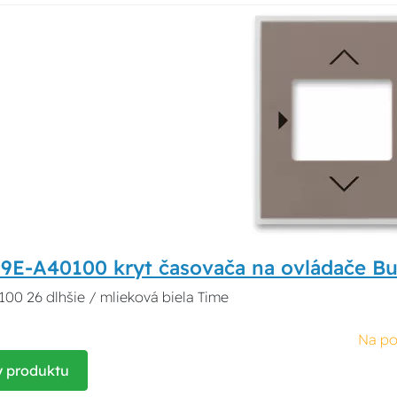
99E-A40100 kryt časovača na ovládače B
00 26 dlhšie / mlieková biela Time
Na po
y produktu