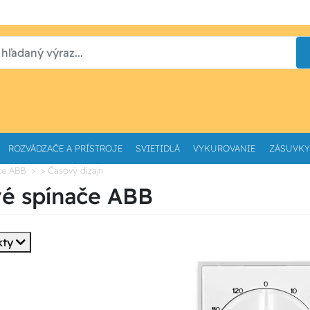
ROZVÁDZAČE A PRÍSTROJE
SVIETIDLÁ
VYKUROVANIE
ZÁSUVKY
če ABB
> Časový dizajn
é spínače ABB
kty