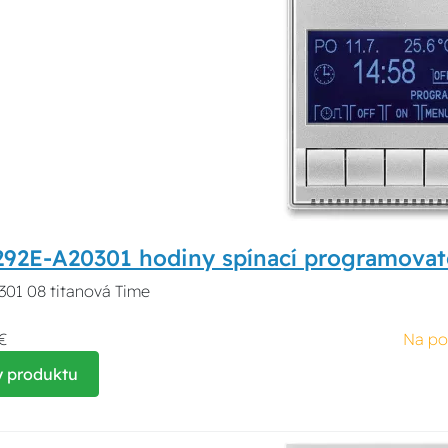
92E-A20301 hodiny spínací programovate
01 08 titanová Time
€
Na po
y produktu