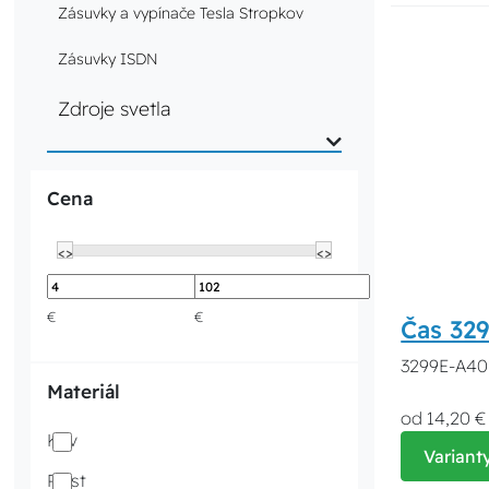
Zásuvky a vypínače Tesla Stropkov
Zásuvky ISDN
Zdroje svetla
Cena
<>
<>
€
€
Čas 32
3299E-A401
Materiál
od 14,20 €
Kov
Variant
Plast