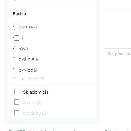
Farba
Antracitová
Biela
Kávová
Top produkty
ľadová biela
ľadový opál
Zobraziť všetko
Skladom (1)
Akcie (0)
Novinky (0)