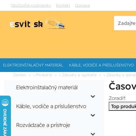
Obchodné podmienky
Kontakt
Doprava
ELEKTROINŠTALAČNÝ MATERIÁL
KÁBLE, VODIČE A PRÍSLUŠENSTVO
Domov
> Produkty
> Zásuvky a vypínače
> Zásuvky a spína
Časov
Elektroinštalačný materiál
Zoradiť:
Káble, vodiče a príslušenstvo
Top produ
Rozvádzače a prístroje