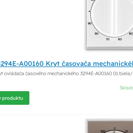
3294E-A00160 Kryt časovača mechanick
yt ovládača časového mechanického 3294E-A00160 01 biela/
Skla
y produktu