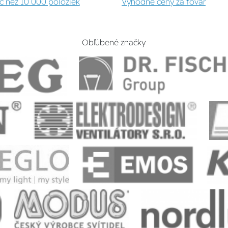
c než 10 000 položiek
Výhodné ceny za tovar
Obľúbené značky