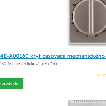
94E-A00160 kryt časovača mechanického
60 26 dlhé / mlieková biela Time
Na po
y produktu