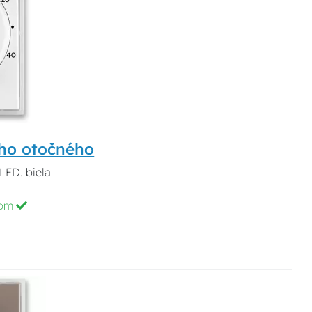
ého otočného
LED. biela
dom